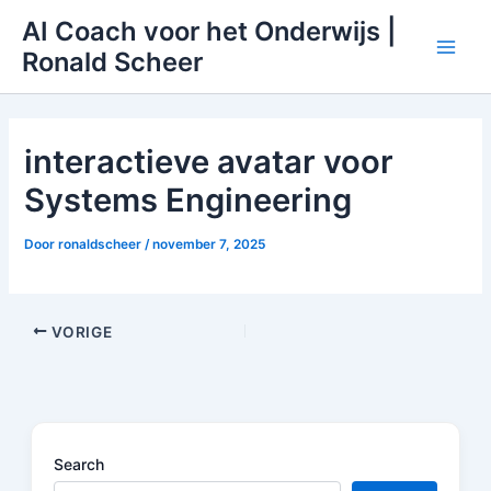
Ga
AI Coach voor het Onderwijs |
naar
Ronald Scheer
Main
de
inhoud
Men
interactieve avatar voor
Systems Engineering
Door
ronaldscheer
/
november 7, 2025
VORIGE
Search